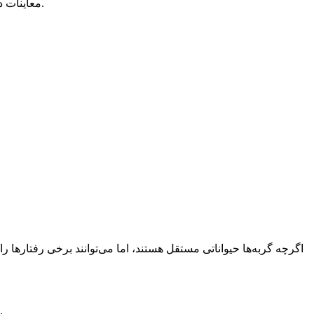
معاینات دوره‌ای برای بررسی سلامت عمومی گربه بسیار مهم است. واکسیناسیون، انگل‌زدایی و بررسی وضعیت دندان‌ها باید طبق برنامه انجام شود.
اگرچه گربه‌ها حیواناتی مستقل هستند، اما می‌توانند برخی رفتارها 
گربه‌ها نیز ممکن است دچار استرس شوند. تغییر ناگهانی محیط، سر و صدای زیاد یا تنهایی طولانی‌مدت می‌تواند روی رفتار آن‌ها تأثیر بگذارد.