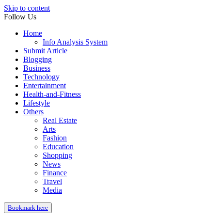
Skip to content
Follow Us
Home
Info Analysis System
Submit Article
Blogging
Business
Technology
Entertainment
Health-and-Fitness
Lifestyle
Others
Real Estate
Arts
Fashion
Education
Shopping
News
Finance
Travel
Media
Bookmark here