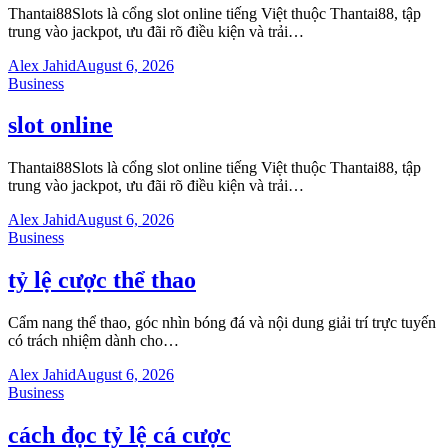
Thantai88Slots là cổng slot online tiếng Việt thuộc Thantai88, tập
trung vào jackpot, ưu đãi rõ điều kiện và trải…
Alex Jahid
August 6, 2026
Business
slot online
Thantai88Slots là cổng slot online tiếng Việt thuộc Thantai88, tập
trung vào jackpot, ưu đãi rõ điều kiện và trải…
Alex Jahid
August 6, 2026
Business
tỷ lệ cược thể thao
Cẩm nang thể thao, góc nhìn bóng đá và nội dung giải trí trực tuyến
có trách nhiệm dành cho…
Alex Jahid
August 6, 2026
Business
cách đọc tỷ lệ cá cược