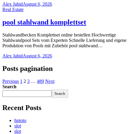
Alex Jahid
August 6, 2026
Real Estate
pool stahlwand komplettset
Stahlwandbecken Komplettset online bestellen Hochwertige
Stahlwandpool Sets vom Experten Schnelle Lieferung und eigene
Produktion von Pools mit Zubehör pool stahlwand…
Alex Jahid
August 6, 2026
Posts pagination
Previous
1
2
3
…
489
Next
Search
Search
Recent Posts
hptoto
slot
slot